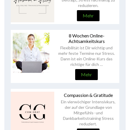
reduzieren.
Mehr
8 Wochen Online-
Achtsamkeitskurs
Flexibilität ist Dir wichtig und
mehr feste Termine nur Stress.
Dann ist ein Online-Kurs das
richtige für dich …
Mehr
Compassion & Gratitude
Ein vierwöchiger Intensivkurs,
der auf der Grundlage von
Mitgefühls- und
Dankbarkeitstraining Stress
reduziert.