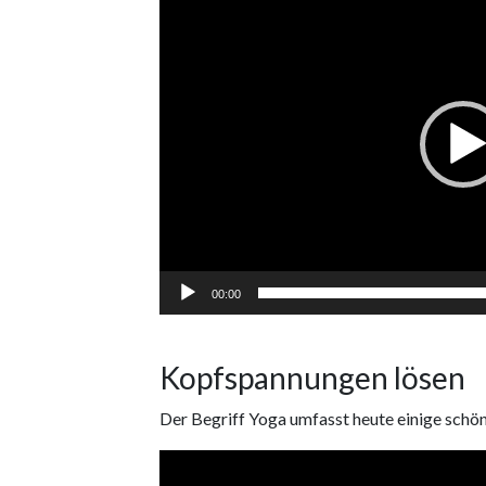
Player
00:00
Kopfspannungen lösen
Der Begriff Yoga umfasst heute einige schö
Video
Player