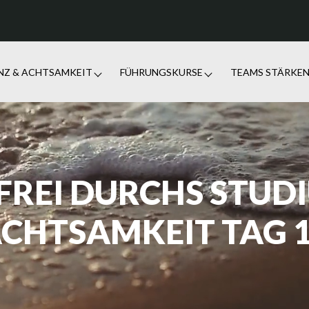
ENZ & ACHTSAMKEIT
FÜHRUNGSKURSE
TEAMS STÄRKE
FREI DURCHS STUD
CHTSAMKEIT TAG 