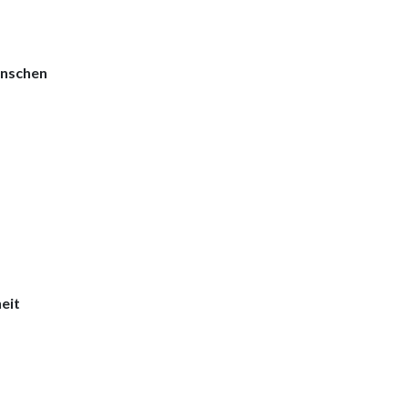
enschen
eit