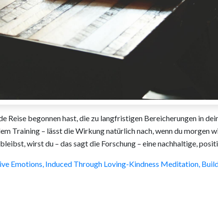
e Reise begonnen hast, die zu langfristigen Bereicherungen in de
em Training – lässt die Wirkung natürlich nach, wenn du morgen wi
leibst, wirst du – das sagt die Forschung – eine nachhaltige, posi
tive Emotions, Induced Through Loving-Kindness Meditation, Buil