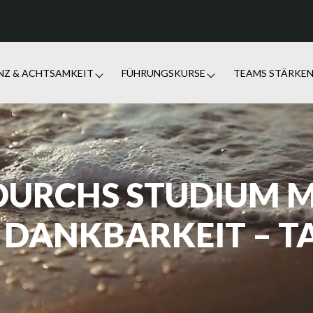
ENZ & ACHTSAMKEIT
FÜHRUNGSKURSE
TEAMS STÄRKE
 DURCHS STUDIUM M
 DANKBARKEIT – TA