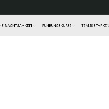
ENZ & ACHTSAMKEIT
FÜHRUNGSKURSE
TEAMS STÄRKE
ZIELE ERREICHEN