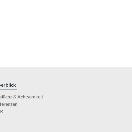
erblick
silienz & Achtsamkeit
ferenzen
SR